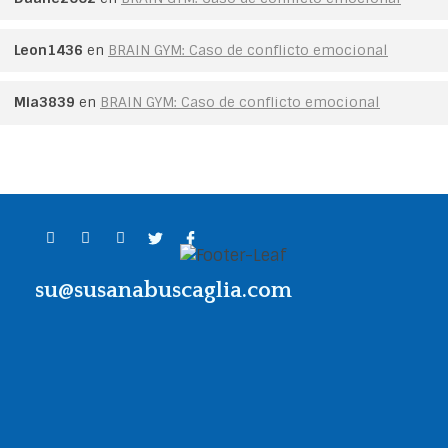
Leon1436
en
BRAIN GYM: Caso de conflicto emocional
Mia3839
en
BRAIN GYM: Caso de conflicto emocional
su@susanabuscaglia.com
Contacto
Llama al
+54 911 64234847
o escribe
a
su@susanabuscaglia.com