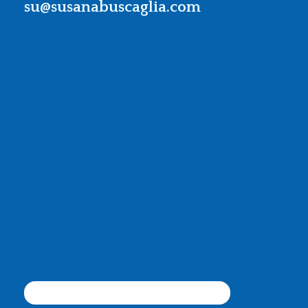
su@susanabuscaglia.com
Contacto
Llama al
+54 911 64234847
o escribe
a
su@susanabuscaglia.com
Dónde estamos
Recoleta, Buenos Aires
Argentina
En colaboración con