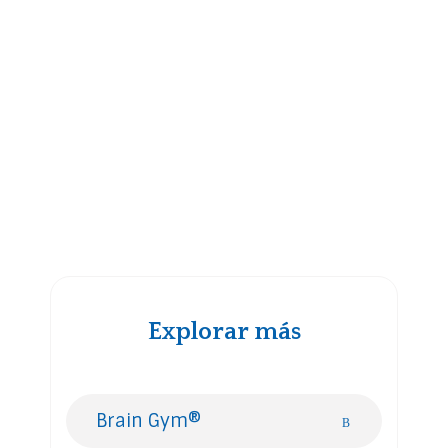
Llama
o
+54 911 64234847
envia un email
Explorar más
Brain Gym®