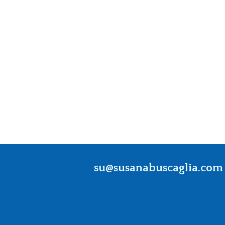
su@susanabuscaglia.com
En colaboración con