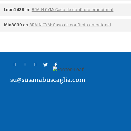
Leon1436
en
BRAIN GYM: Caso de conflicto emocional
Mia3839
en
BRAIN GYM: Caso de conflicto emocional
su@susanabuscaglia.com
Contacto
Llama al
+54 911 64234847
o escribe
a
su@susanabuscaglia.com