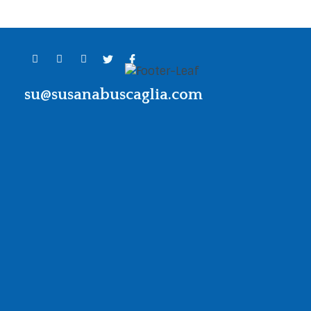
su@susanabuscaglia.com
Contacto
Llama al
+54 911 64234847
o escribe
a
su@susanabuscaglia.com
Dónde estamos
Recoleta, Buenos Aires
Argentina