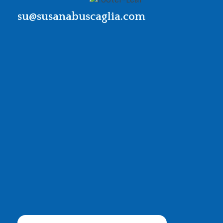
su@susanabuscaglia.com
Contacto
Llama al
+54 911 64234847
o escribe
a
su@susanabuscaglia.com
Dónde estamos
Recoleta, Buenos Aires
Argentina
En colaboración con